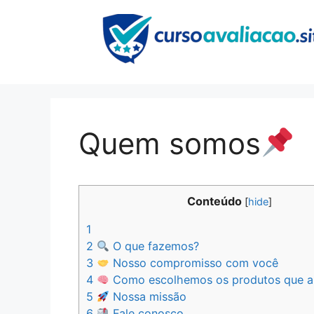
Pular
para
o
conteúdo
Quem somos
Conteúdo
[
hide
]
1
2
O que fazemos?
3
Nosso compromisso com você
4
Como escolhemos os produtos que a
5
Nossa missão
6
Fale conosco