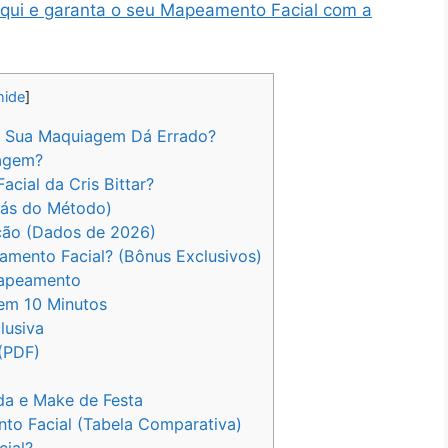
aqui e garanta o seu Mapeamento Facial com a
hide
]
 a Sua Maquiagem Dá Errado?
agem?
ial da Cris Bittar?
rás do Método)
ção (Dados de 2026)
ento Facial? (Bônus Exclusivos)
Mapeamento
em 10 Minutos
lusiva
 (PDF)
da e Make de Festa
o Facial (Tabela Comparativa)