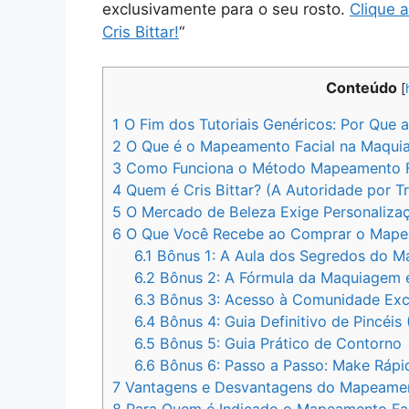
exclusivamente para o seu rosto.
Clique 
Cris Bittar!
“
Conteúdo
[
1
O Fim dos Tutoriais Genéricos: Por Que
2
O Que é o Mapeamento Facial na Maqui
3
Como Funciona o Método Mapeamento Fac
4
Quem é Cris Bittar? (A Autoridade por T
5
O Mercado de Beleza Exige Personaliza
6
O Que Você Recebe ao Comprar o Mapeam
6.1
Bônus 1: A Aula dos Segredos do 
6.2
Bônus 2: A Fórmula da Maquiagem 
6.3
Bônus 3: Acesso à Comunidade Exc
6.4
Bônus 4: Guia Definitivo de Pincéis
6.5
Bônus 5: Guia Prático de Contorno
6.6
Bônus 6: Passo a Passo: Make Rápi
7
Vantagens e Desvantagens do Mapeament