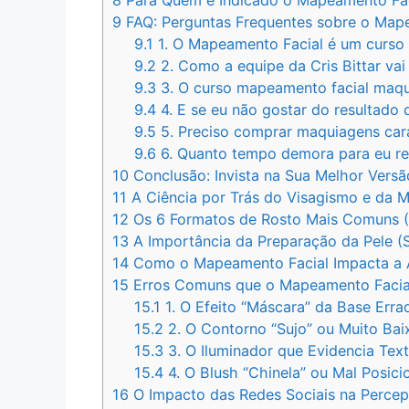
8
Para Quem é Indicado o Mapeamento Fac
9
FAQ: Perguntas Frequentes sobre o Mapea
9.1
1. O Mapeamento Facial é um curso
9.2
2. Como a equipe da Cris Bittar vai 
9.3
3. O curso mapeamento facial maqu
9.4
4. E se eu não gostar do resultado
9.5
5. Preciso comprar maquiagens car
9.6
6. Quanto tempo demora para eu r
10
Conclusão: Invista na Sua Melhor Versã
11
A Ciência por Trás do Visagismo e da 
12
Os 6 Formatos de Rosto Mais Comuns (
13
A Importância da Preparação da Pele (S
14
Como o Mapeamento Facial Impacta a A
15
Erros Comuns que o Mapeamento Facial
15.1
1. O Efeito “Máscara” da Base Erra
15.2
2. O Contorno “Sujo” ou Muito Bai
15.3
3. O Iluminador que Evidencia Tex
15.4
4. O Blush “Chinela” ou Mal Posic
16
O Impacto das Redes Sociais na Perce