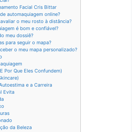
ial?
mento Facial Cris Bittar
 de automaquiagem online?
avaliar o meu rosto à distância?
iagem é bom e confiável?
 do meu dossiê?
as para seguir o mapa?
eceber o meu mapa personalizado?
o
Maquiagem
E Por Que Eles Confundem)
kincare)
utoestima e a Carreira
 Evita
da
xo
turas
ionado
pção da Beleza