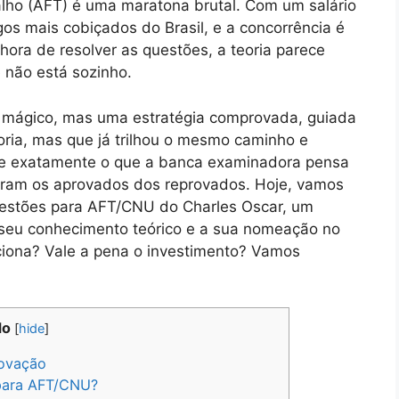
alho (AFT) é uma maratona brutal. Com um salário
gos mais cobiçados do Brasil, e a concorrência é
hora de resolver as questões, a teoria parece
ê não está sozinho.
 mágico, mas uma estratégia comprovada, guiada
ria, mas que já trilhou o mesmo caminho e
be exatamente o que a banca examinadora pensa
aram os aprovados dos reprovados. Hoje, vamos
uestões para AFT/CNU do Charles Oscar, um
 seu conhecimento teórico e a sua nomeação no
unciona? Vale a pena o investimento? Vamos
do
[
hide
]
rovação
para AFT/CNU?