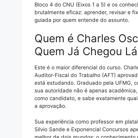
Bloco 4 do CNU (Eixos 1 a 5) e os conhec
brutalmente eficaz: aprender, revisar e fi
guiada por quem entende do assunto.
Quem é Charles Osc
Quem Já Chegou Lá
Este é o maior diferencial do curso. Cha
Auditor-Fiscal do Trabalho (AFT) aprovado
está estudando. Graduado pela UFMG, c
sua autoridade não é apenas acadêmica, m
como candidato, e sabe exatamente quais 
a aprovação.
Sua experiência como professor em plat
Silvio Sande e Exponencial Concursos ape
melhor de dois mundos: o conhecimento p