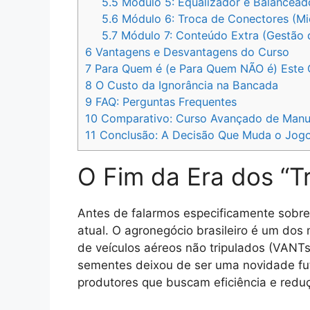
5.5
Módulo 5: Equalizador e Balanceado
5.6
Módulo 6: Troca de Conectores (M
5.7
Módulo 7: Conteúdo Extra (Gestão d
6
Vantagens e Desvantagens do Curso
7
Para Quem é (e Para Quem NÃO é) Este 
8
O Custo da Ignorância na Bancada
9
FAQ: Perguntas Frequentes
10
Comparativo: Curso Avançado de Manut
11
Conclusão: A Decisão Que Muda o Jog
O Fim da Era dos “T
Antes de falarmos especificamente sobre
atual. O agronegócio brasileiro é um dos
de veículos aéreos não tripulados (VANT
sementes deixou de ser uma novidade fut
produtores que buscam eficiência e redu