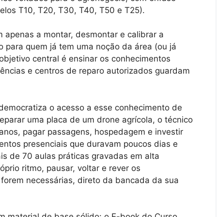
elos T10, T20, T30, T40, T50 e T25).
m apenas a montar, desmontar e calibrar a
o para quem já tem uma noção da área (ou já
objetivo central é ensinar os conhecimentos
tências e centros de reparo autorizados guardam
 democratiza o acesso a esse conhecimento de
reparar uma placa de um drone agrícola, o técnico
banos, pagar passagens, hospedagem e investir
entos presenciais que duravam poucos dias e
s de 70 aulas práticas gravadas em alta
prio ritmo, pausar, voltar e rever os
forem necessárias, direto da bancada da sua
 material de base sólido: o E-book do Curso