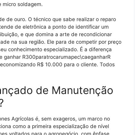
e micro soldagem.
e de ouro. O técnico que sabe realizar o reparo
tende de eletrônica a ponto de identificar um
ibuição, e que domina a arte de recondicionar
ade na sua região. Ele para de competir por preço
seu conhecimento especializado. É a diferença
e ganhar R
300paratrocarumapec\c​aeganharR
 economizando R$ 10.000 para o cliente. Todos
vançado de Manutenção
?
nes Agrícolas é, sem exageros, um marco no
ciona como a primeira especialização de nível
es voltados para o agronegócio, com ênfase