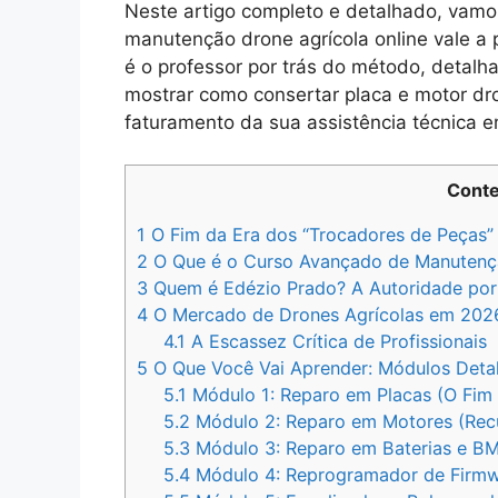
Neste artigo completo e detalhado, vamo
manutenção drone agrícola online vale a
é o professor por trás do método, detalha
mostrar como consertar placa e motor dro
faturamento da sua assistência técnica 
Cont
1
O Fim da Era dos “Trocadores de Peças”
2
O Que é o Curso Avançado de Manutençã
3
Quem é Edézio Prado? A Autoridade por
4
O Mercado de Drones Agrícolas em 202
4.1
A Escassez Crítica de Profissionais
5
O Que Você Vai Aprender: Módulos Deta
5.1
Módulo 1: Reparo em Placas (O Fim
5.2
Módulo 2: Reparo em Motores (Recu
5.3
Módulo 3: Reparo em Baterias e B
5.4
Módulo 4: Reprogramador de Firmwa