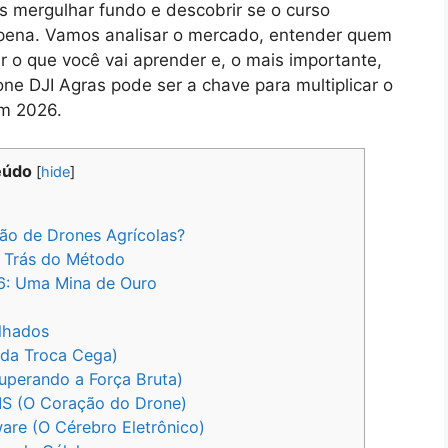
s mergulhar fundo e descobrir se o curso
 pena. Vamos analisar o mercado, entender quem
r o que você vai aprender e, o mais importante,
ne DJI Agras pode ser a chave para multiplicar o
em 2026.
eúdo
[
hide
]
o de Drones Agrícolas?
 Trás do Método
6: Uma Mina de Ouro
lhados
 da Troca Cega)
perando a Força Bruta)
MS (O Coração do Drone)
re (O Cérebro Eletrônico)