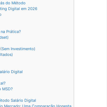
rás do Método
ing Digital em 2026
o
na Prática?
dset)
 (Sem Investimento)
ltados)
ário Digital
al?
do MSD?
l
odo Salário Digital
as do Mercado: Uma Comparação Honesta