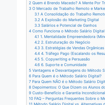
2
Quem é Brendo Macedo? A Mente Por T
3
O Mercado de Trabalho Remoto e Market
3.1
A Consolidação do Trabalho Remot
3.2
A Explosão do Marketing Digital
3.3
Salários e Potencial de Ganhos
4
Como Funciona o Método Salário Digital 
4.1
1. Mentalidade Empreendedora (Min
4.2
2. Estruturação do Negócio
4.3
3. Estratégias de Vendas Orgânicas
4.4
4. Tráfego Pago (Escalando os Resu
4.5
5. Copywriting e Persuasão
4.6
6. Suporte e Comunidade
5
Vantagens e Desvantagens do Método Sal
6
Para Quem é o Método Salário Digital?
7
Para Quem NÃO é o Método Salário Digit
8
Depoimentos: O Que Dizem os Alunos 
9
Custo-Benefício e Garantia Incondiciona
10
FAQ – Perguntas Frequentes Sobre o Mét
11
Método Salário Digital vs. Alternativ