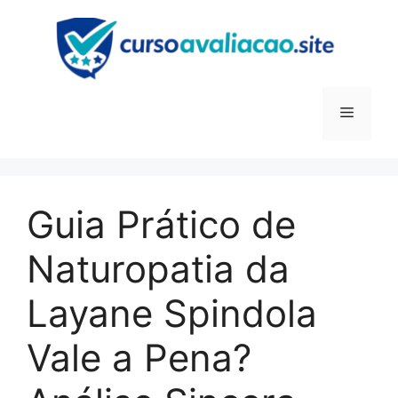
Pular
para
o
conteúdo
Menu
Guia Prático de
Naturopatia da
Layane Spindola
Vale a Pena?