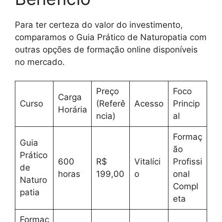
Para ter certeza do valor do investimento,
comparamos o Guia Prático de Naturopatia com
outras opções de formação online disponíveis
no mercado.
Preço
Foco
Carga
Curso
(Referê
Acesso
Princip
Horária
ncia)
al
Formaç
Guia
ão
Prático
600
R$
Vitalíci
Profissi
de
horas
199,00
o
onal
Naturo
Compl
patia
eta
Formaç