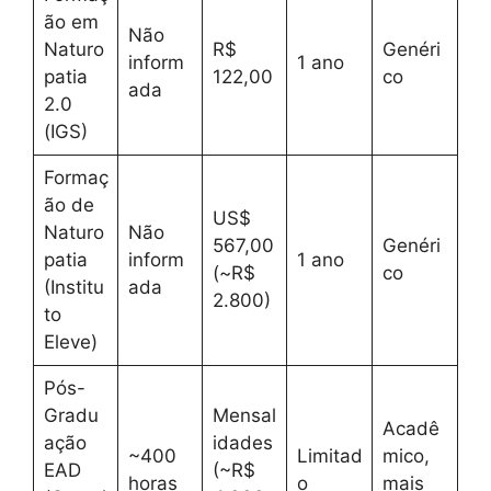
ão em
Não
Naturo
R$
Genéri
inform
1 ano
patia
122,00
co
ada
2.0
(IGS)
Formaç
ão de
US$
Naturo
Não
567,00
Genéri
patia
inform
1 ano
(~R$
co
(Institu
ada
2.800)
to
Eleve)
Pós-
Gradu
Mensal
Acadê
ação
idades
~400
Limitad
mico,
EAD
(~R$
horas
o
mais